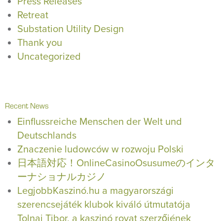
Press Releases
Retreat
Substation Utility Design
Thank you
Uncategorized
Recent News
Einflussreiche Menschen der Welt und
Deutschlands
Znaczenie ludowców w rozwoju Polski
日本語対応！OnlineCasinoOsusumeのインタ
ーナショナルカジノ
LegjobbKaszinó.hu a magyarországi
szerencsejáték klubok kiváló útmutatója
Tolnai Tibor, a kaszinó rovat szerzőjének